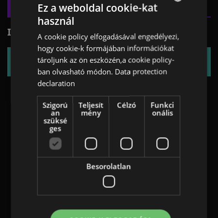
Ez a weboldal cookie-kat
használ
ENGLISH
INTERSPORT
A cookie policy elfogadásával engedélyezi,
GERMAN
hogy cookie-k formájában információkat
AT
tároljunk az ön eszközén,a cookie policy-
FLYER
ban olvasható módon.
Data protection
BULGARIAN
declaration
ROMANIAN
Szigorú
Teljesít
Célzó
Funkci
HUNGARIAN
an
mény
onális
szüksé
ges
Besorolatlan