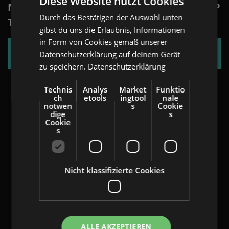
Diese Website nutzt Cookies
NATRUE ACHIEVES REVENUE UPLIFT OF UP
Durch das Bestätigen der Auswahl unten
ENGLISH
TO 237%
gibst du uns die Erlaubnis, Informationen
GERMAN
in Form von Cookies gemäß unserer
AT
FLYER
Datenschutzerklärung auf deinem Gerät
zu speichern.
Datenschutzerklärung
BULGARIAN
ROMANIAN
Technis
Analys
Market
Funktio
ch
etools
ingtool
nale
HUNGARIAN
notwen
s
Cookie
dige
s
Cookie
s
Nicht klassifizierte Cookies
ALLE AKZEPTIEREN